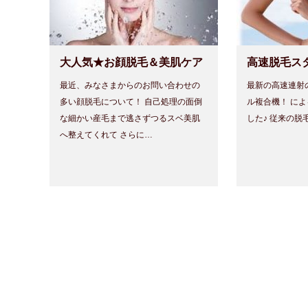
大人気★お顔脱毛＆美肌ケア
高速脱毛ス
最近、みなさまからのお問い合わせの
最新の高速連射
多い顔脱毛について！ 自己処理の面倒
ル複合機！ に
な細かい産毛まで逃さずつるスベ美肌
した♪ 従来の脱
へ整えてくれて さらに…