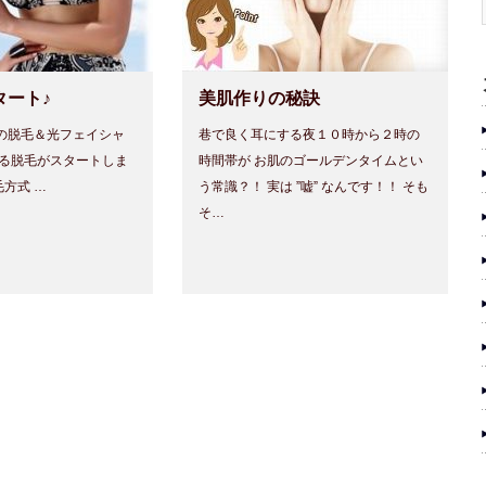
タート♪
美肌作りの秘訣
の脱毛＆光フェイシャ
巷で良く耳にする夜１０時から２時の
よる脱毛がスタートしま
時間帯が お肌のゴールデンタイムとい
毛方式 …
う常識？！ 実は ”嘘” なんです！！ そも
そ…