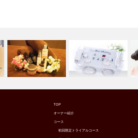
ト
肌年齢を巻き戻し！ ポレーシ
酸
TOP
オススメ☆化粧品アイテム
ョンフェイ…
顔
オーナー紹介
コース
初回限定トライアルコース