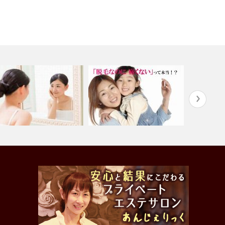
素のチカラで潤肌＆魅せ肌
キッズ脱毛（保護者の方無料体
筋小顔ト…
験付！）
高速連射脱