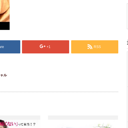
are
+1
RSS
シャル