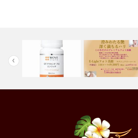
【海老名エステ】GFプラセン
この冬だけのプレミアムフォ
タ プロ エ…
体験