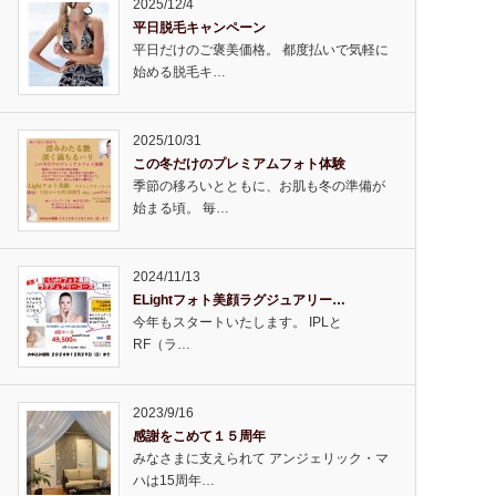
2025/12/4
平日脱毛キャンペーン
平日だけのご褒美価格。 都度払いで気軽に
始める脱毛キ…
2025/10/31
この冬だけのプレミアムフォト体験
季節の移ろいとともに、お肌も冬の準備が
始まる頃。 毎…
2024/11/13
ELightフォト美顔ラグジュアリー…
今年もスタートいたします。 IPLと
RF（ラ…
2023/9/16
感謝をこめて１５周年
みなさまに支えられて アンジェリック・マ
ハは15周年…