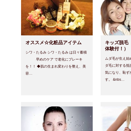
オススメ☆化粧品アイテム
キッズ脱毛
体験付！）
シワ・たるみ シワ・たるみ は日々蓄積
ムダ毛が生え始
早めのケア で老化にブレーキ
ダ毛に対する抵
を！！ ◆肌の生まれ変わりを整え、美
気になり、恥ず
容…
す。 &nbs…