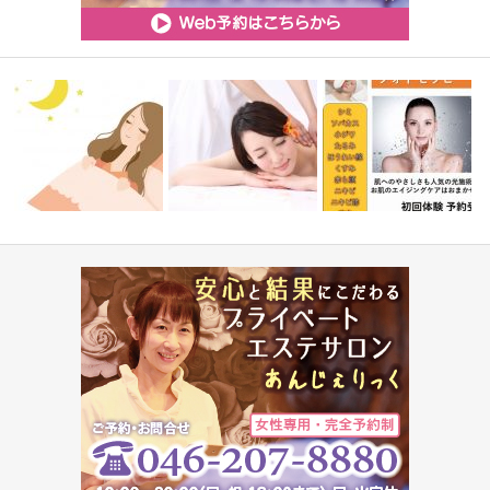
「“掠れてる”と言われて気づい
消費税額改定に伴う料金改定の
ハリツヤUP♪人気のフォ
た、56歳…
お願い
☆