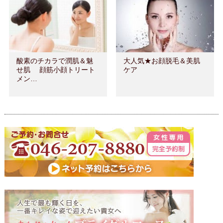
酸素のチカラで潤肌＆魅
大人気★お顔脱毛＆美肌
せ肌 顔筋小顔トリート
ケア
メン…