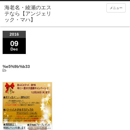
メニュー
2016
09
Dec
%e5%9b%b33