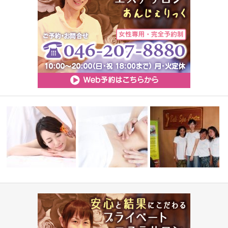
消費税額改定に伴う料金改定の
インドネシア政府認定
イテム
お願い
肌悩み＆美肌理論
バリエステ留…