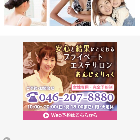
アムフォト
酸素のチカラで潤肌＆魅せ肌
キッズ脱毛（保護者の方
顔筋小顔ト…
高速脱毛スタート♪
験付！）