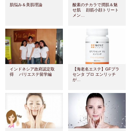
肌悩み＆美肌理論
酸素のチカラで潤肌＆魅
せ肌 顔筋小顔トリート
メン…
インドネシア政府認定取
【海老名エステ】GFプラ
得 バリエステ留学編
センタ プロ エンリッチ
が…