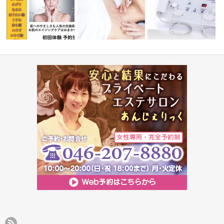
ハリツヤUP♪人気のフォト美顔
肌年齢を巻き戻し！ ポレ
美肌ケア
☆
肌悩み＆美肌理論
ョンフェイ…