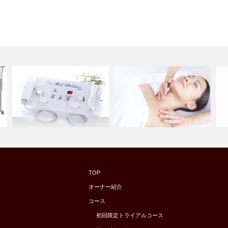
顔
肌年齢を巻き戻し！ ポレーシ
【
TOP
ョンフェイ…
肌悩み＆美肌理論
タ
オーナー紹介
コース
初回限定トライアルコース