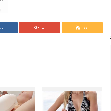
are
+1
RSS