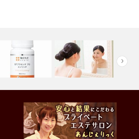
海老名エステ】GFプラセン
酸素のチカラで潤肌＆魅せ肌
 プロ エ…
顔筋小顔ト…
新春福袋20