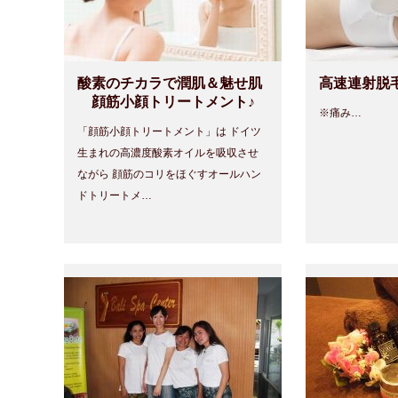
酸素のチカラで潤肌＆魅せ肌
高速連射脱
顔筋小顔トリートメント♪
※痛み…
「顔筋小顔トリートメント」は ドイツ
生まれの高濃度酸素オイルを吸収させ
ながら 顔筋のコリをほぐすオールハン
ドトリートメ…