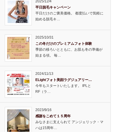
2025/12/4
平日脱毛キャンペーン
平日だけのご褒美価格。 都度払いで気軽に
始める脱毛キ…
2025/10/31
この冬だけのプレミアムフォト体験
季節の移ろいとともに、お肌も冬の準備が
始まる頃。 毎…
2024/11/13
ELightフォト美顔ラグジュアリー…
今年もスタートいたします。 IPLと
RF（ラ…
2023/9/16
感謝をこめて１５周年
みなさまに支えられて アンジェリック・マ
ハは15周年…