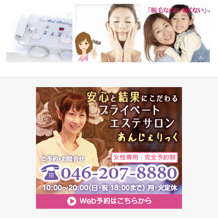
肌年齢を巻き戻し！ ポレーシ
キッズ脱毛（保護者の方
ョンフェイ…
美肌作りの秘訣
験付！）