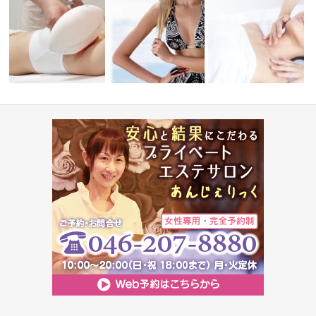
認定取得
高速連射脱毛！
高速脱毛スタート♪
肌悩み＆美肌理論