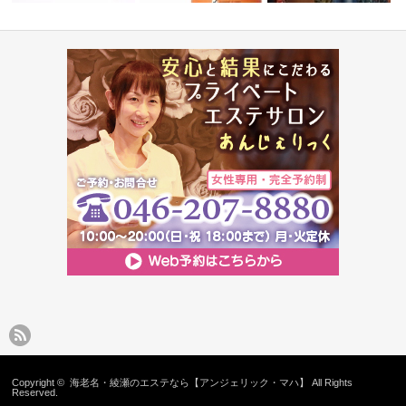
フォト美顔
消費税額改定に伴う料金改定の
【海老名エステ】GFプラセン
インドネシア政府認定
お願い
タ プロ エ…
バリエステ留…
Copyright ©
海老名・綾瀬のエステなら【アンジェリック・マハ】
All Rights
Reserved.