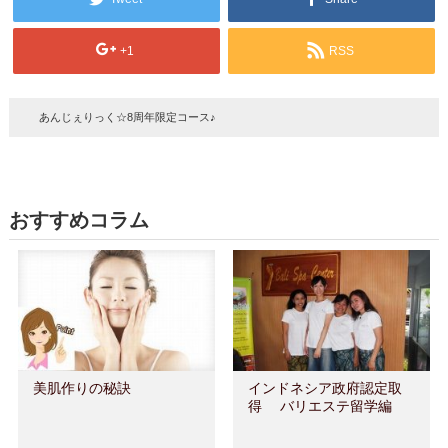
+1
RSS
あんじぇりっく☆8周年限定コース♪
おすすめコラム
美肌作りの秘訣
インドネシア政府認定取
得 バリエステ留学編