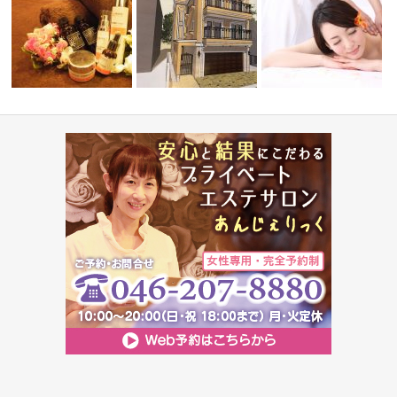
＆魅せ肌
消費税額改定に伴う料金
オススメ☆化粧品アイテム
新サロンのご案内
お願い