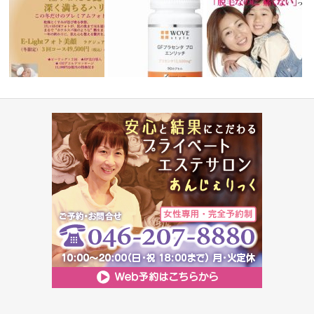
この冬だけのプレミアムフォト
【海老名エステ】GFプラセン
キッズ脱毛（保護者の方
美肌ケア
体験
タ プロ エ…
験付！）