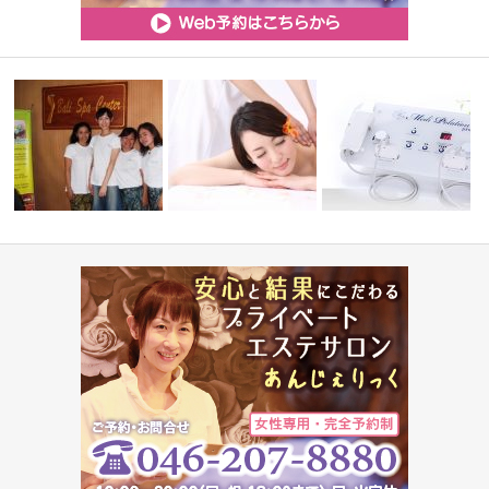
れて気づい
インドネシア政府認定取得
消費税額改定に伴う料金改定の
肌年齢を巻き戻し！ ポレ
バリエステ留…
お願い
ョンフェイ…