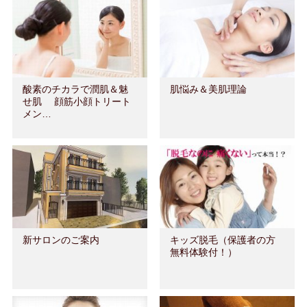
酸素のチカラで潤肌＆魅
肌悩み＆美肌理論
せ肌 顔筋小顔トリート
メン…
新サロンのご案内
キッズ脱毛（保護者の方
無料体験付！）